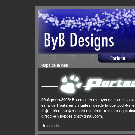
Mapa de la web
09-Agosto-2005:
Estamos construyendo este sitio we
es la de
Postales virtuales
, desde la que podr�s en
m�s informaci�n sobre nosotros, o quieres que dise
direcci�n
bybdesigns@gmail.com
.
Un saludo.